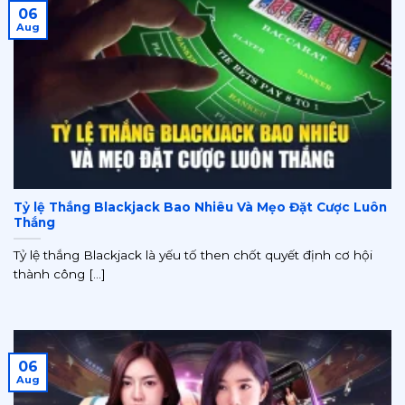
06
Aug
Tỷ lệ Thắng Blackjack Bao Nhiêu Và Mẹo Đặt Cược Luôn
Thắng
Tỷ lệ thắng Blackjack là yếu tố then chốt quyết định cơ hội
thành công [...]
06
Aug