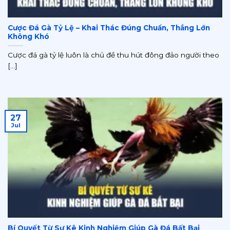
Cược Đá Gà Tỷ Lệ – Khai Thác Đúng Chuẩn, Thắng Lớn
Không Khó
Cược đá gà tỷ lệ luôn là chủ đề thu hút đông đảo người theo
[...]
27
Jul
Bí Quyết Từ Sư Kê Kinh Nghiệm Giúp Gà Đá Bất Bại