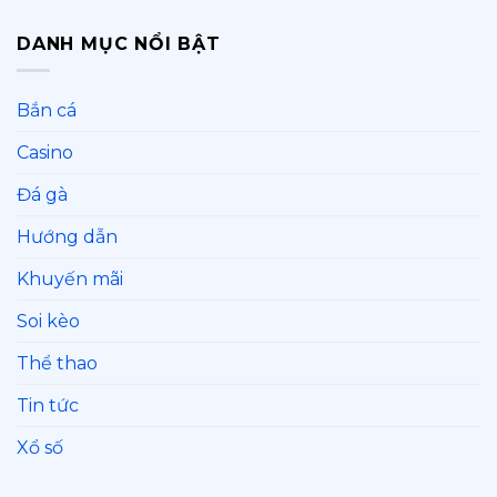
DANH MỤC NỔI BẬT
Bắn cá
Casino
Đá gà
Hướng dẫn
Khuyến mãi
Soi kèo
Thể thao
Tin tức
Xổ số