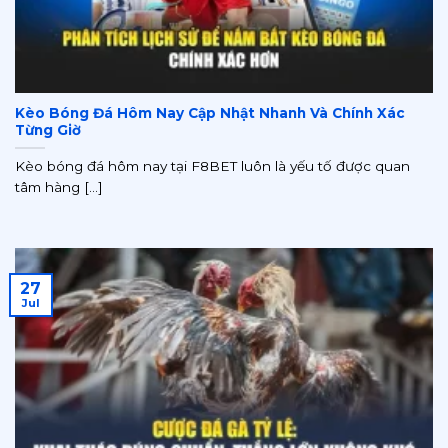
Kèo Bóng Đá Hôm Nay Cập Nhật Nhanh Và Chính Xác
Từng Giờ
Kèo bóng đá hôm nay tại F8BET luôn là yếu tố được quan
tâm hàng [...]
27
Jul