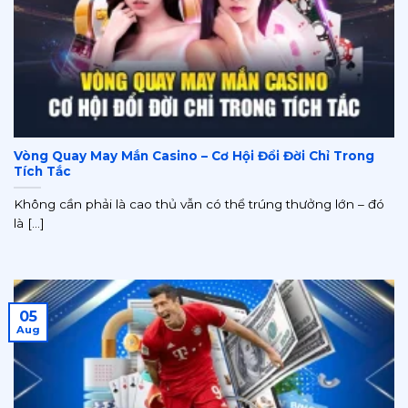
Vòng Quay May Mắn Casino – Cơ Hội Đổi Đời Chỉ Trong
Tích Tắc
Không cần phải là cao thủ vẫn có thể trúng thưởng lớn – đó
là [...]
05
Aug