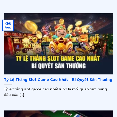
06
Aug
Tỷ Lệ Thắng Slot Game Cao Nhất – Bí Quyết Săn Thưởng
Tỷ lệ thắng slot game cao nhất luôn là mối quan tâm hàng
đầu của [...]