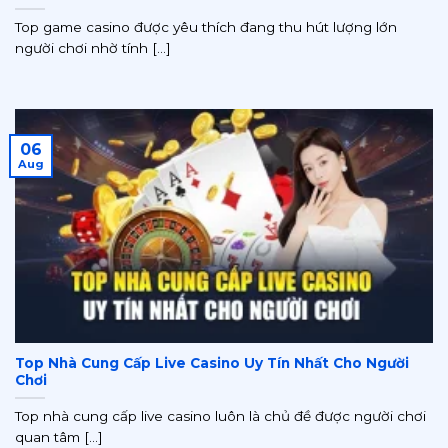
Top game casino được yêu thích đang thu hút lượng lớn
người chơi nhờ tính [...]
06
Aug
Top Nhà Cung Cấp Live Casino Uy Tín Nhất Cho Người
Chơi
Top nhà cung cấp live casino luôn là chủ đề được người chơi
quan tâm [...]