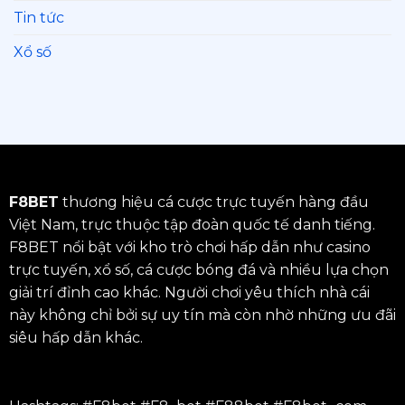
Tin tức
Xổ số
F8BET
thương hiệu cá cược trực tuyến hàng đầu
Việt Nam, trực thuộc tập đoàn quốc tế danh tiếng.
F8BET nổi bật với kho trò chơi hấp dẫn như casino
trực tuyến, xổ số, cá cược bóng đá và nhiều lựa chọn
giải trí đỉnh cao khác. Người chơi yêu thích nhà cái
này không chỉ bởi sự uy tín mà còn nhờ những ưu đãi
siêu hấp dẫn khác.