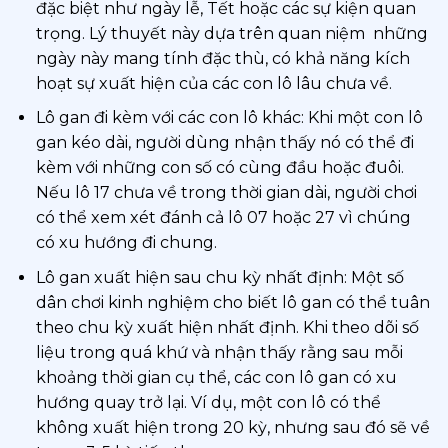
đặc biệt như ngày lễ, Tết hoặc các sự kiện quan
trọng. Lý thuyết này dựa trên quan niệm những
ngày này mang tính đặc thù, có khả năng kích
hoạt sự xuất hiện của các con lô lâu chưa về.
Lô gan đi kèm với các con lô khác: Khi một con lô
gan kéo dài, người dùng nhận thấy nó có thể đi
kèm với những con số có cùng đầu hoặc đuôi.
Nếu lô 17 chưa về trong thời gian dài, người chơi
có thể xem xét đánh cả lô 07 hoặc 27 vì chúng
có xu hướng đi chung.
Lô gan xuất hiện sau chu kỳ nhất định: Một số
dân chơi kinh nghiệm cho biết lô gan có thể tuân
theo chu kỳ xuất hiện nhất định. Khi theo dõi số
liệu trong quá khứ và nhận thấy rằng sau mỗi
khoảng thời gian cụ thể, các con lô gan có xu
hướng quay trở lại. Ví dụ, một con lô có thể
không xuất hiện trong 20 kỳ, nhưng sau đó sẽ về