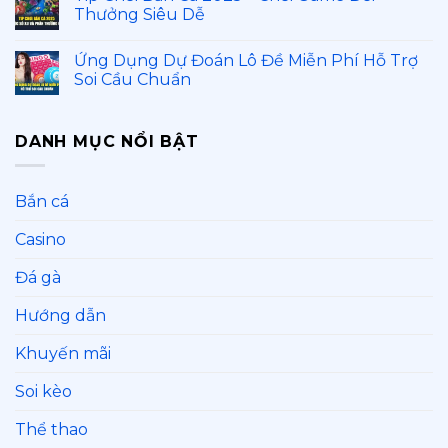
Thưởng Siêu Dễ
Ứng Dụng Dự Đoán Lô Đề Miễn Phí Hỗ Trợ
Soi Cầu Chuẩn
DANH MỤC NỔI BẬT
Bắn cá
Casino
Đá gà
Hướng dẫn
Khuyến mãi
Soi kèo
Thể thao