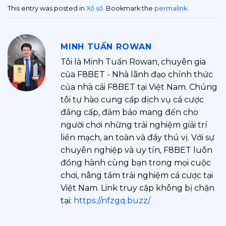
This entry was posted in
Xổ số
. Bookmark the
permalink
.
MINH TUẤN ROWAN
Tôi là Minh Tuấn Rowan, chuyên gia
của F8BET - Nhà lãnh đạo chính thức
của nhà cái F8BET tại Việt Nam. Chúng
tôi tự hào cung cấp dịch vụ cá cược
đẳng cấp, đảm bảo mang đến cho
người chơi những trải nghiệm giải trí
liền mạch, an toàn và đầy thú vị. Với sự
chuyên nghiệp và uy tín, F8BET luôn
đồng hành cùng bạn trong mọi cuộc
chơi, nâng tầm trải nghiệm cá cược tại
Việt Nam. Link truy cập không bị chặn
tại:
https://nfzgq.buzz/