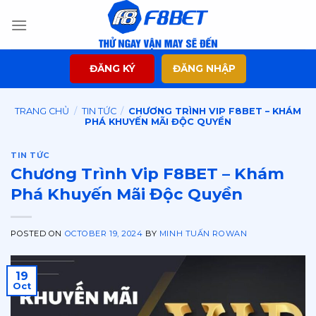
Skip
to
content
ĐĂNG KÝ
ĐĂNG NHẬP
TRANG CHỦ
/
TIN TỨC
/
CHƯƠNG TRÌNH VIP F8BET – KHÁM
PHÁ KHUYẾN MÃI ĐỘC QUYỀN
TIN TỨC
Chương Trình Vip F8BET – Khám
Phá Khuyến Mãi Độc Quyền
POSTED ON
OCTOBER 19, 2024
BY
MINH TUẤN ROWAN
19
Oct