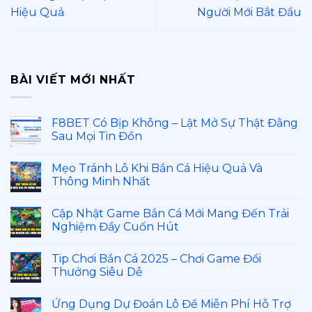
Hiệu Quả
Người Mới Bắt Đầu
BÀI VIẾT MỚI NHẤT
F8BET Có Bịp Không – Lật Mở Sự Thật Đằng
Sau Mọi Tin Đồn
Mẹo Tránh Lỗ Khi Bắn Cá Hiệu Quả Và
Thông Minh Nhất
Cập Nhật Game Bắn Cá Mới Mang Đến Trải
Nghiệm Đầy Cuốn Hút
Tip Chơi Bắn Cá 2025 – Chơi Game Đổi
Thưởng Siêu Dễ
Ứng Dụng Dự Đoán Lô Đề Miễn Phí Hỗ Trợ