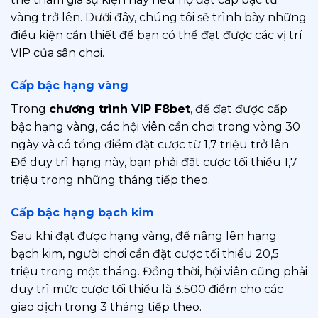
vàng trở lên. Dưới đây, chúng tôi sẽ trình bày những
điều kiện cần thiết để bạn có thể đạt được các vị trí
VIP của sân chơi.
Cấp bậc hạng vàng
Trong
chương trình VIP F8bet
, để đạt được cấp
bậc hạng vàng, các hội viên cần chơi trong vòng 30
ngày và có tổng điểm đặt cược từ 1,7 triệu trở lên.
Để duy trì hạng này, bạn phải đặt cược tối thiểu 1,7
triệu trong những tháng tiếp theo.
Cấp bậc hạng bạch kim
Sau khi đạt được hạng vàng, để nâng lên hạng
bạch kim, người chơi cần đặt cược tối thiểu 20,5
triệu trong một tháng. Đồng thời, hội viên cũng phải
duy trì mức cược tối thiểu là 3.500 điểm cho các
giao dịch trong 3 tháng tiếp theo.