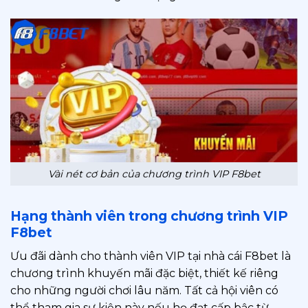
Vài nét cơ bản của chương trình VIP F8bet
Hạng thành viên trong chương trình VIP
F8bet
Ưu đãi dành cho thành viên VIP tại nhà cái F8bet là
chương trình khuyến mãi đặc biệt, thiết kế riêng
cho những người chơi lâu năm. Tất cả hội viên có
thể tham gia sự kiện này nếu họ đạt cấp bậc từ