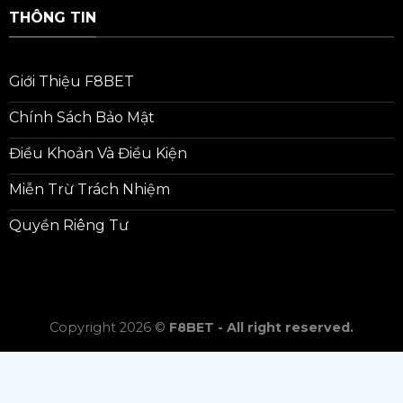
THÔNG TIN
Giới Thiệu F8BET
Chính Sách Bảo Mật
Điều Khoản Và Điều Kiện
Miễn Trừ Trách Nhiệm
Quyền Riêng Tư
Copyright 2026 ©
F8BET - All right reserved.