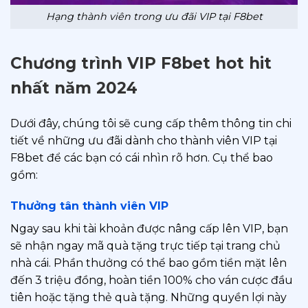
Hạng thành viên trong ưu đãi VIP tại F8bet
Chương trình VIP F8bet hot hit
nhất năm 2024
Dưới đây, chúng tôi sẽ cung cấp thêm thông tin chi
tiết về những ưu đãi dành cho thành viên VIP tại
F8bet để các bạn có cái nhìn rõ hơn. Cụ thể bao
gồm:
Thưởng tân thành viên VIP
Ngay sau khi tài khoản được nâng cấp lên VIP, bạn
sẽ nhận ngay mã quà tặng trực tiếp tại trang chủ
nhà cái. Phần thưởng có thể bao gồm tiền mặt lên
đến 3 triệu đồng, hoàn tiền 100% cho ván cược đầu
tiên hoặc tặng thẻ quà tặng. Những quyền lợi này