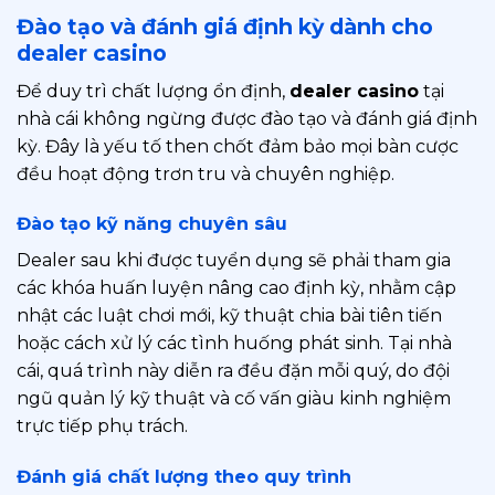
Đào tạo và đánh giá định kỳ dành cho
dealer casino
Để duy trì chất lượng ổn định,
dealer casino
tại
nhà cái không ngừng được đào tạo và đánh giá định
kỳ. Đây là yếu tố then chốt đảm bảo mọi bàn cược
đều hoạt động trơn tru và chuyên nghiệp.
Đào tạo kỹ năng chuyên sâu
Dealer sau khi được tuyển dụng sẽ phải tham gia
các khóa huấn luyện nâng cao định kỳ, nhằm cập
nhật các luật chơi mới, kỹ thuật chia bài tiên tiến
hoặc cách xử lý các tình huống phát sinh. Tại nhà
cái, quá trình này diễn ra đều đặn mỗi quý, do đội
ngũ quản lý kỹ thuật và cố vấn giàu kinh nghiệm
trực tiếp phụ trách.
Đánh giá chất lượng theo quy trình