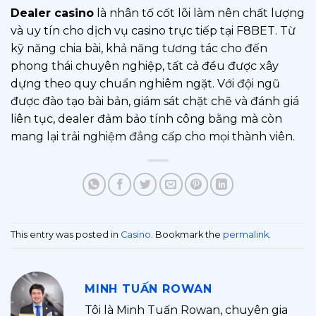
Dealer casino
là nhân tố cốt lõi làm nên chất lượng
và uy tín cho dịch vụ casino trực tiếp tại F8BET. Từ
kỹ năng chia bài, khả năng tương tác cho đến
phong thái chuyên nghiệp, tất cả đều được xây
dựng theo quy chuẩn nghiêm ngặt. Với đội ngũ
được đào tạo bài bản, giám sát chặt chẽ và đánh giá
liên tục, dealer đảm bảo tính công bằng mà còn
mang lại trải nghiệm đẳng cấp cho mọi thành viên.
This entry was posted in
Casino
. Bookmark the
permalink
.
MINH TUẤN ROWAN
Tôi là Minh Tuấn Rowan, chuyên gia