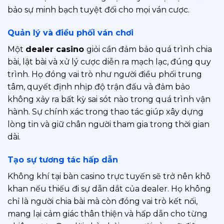
bảo sự minh bạch tuyệt đối cho mọi ván cược.
Quản lý và điều phối ván chơi
Một
dealer casino
giỏi cần đảm bảo quá trình chia
bài, lật bài và xử lý cược diễn ra mạch lạc, đúng quy
trình. Họ đóng vai trò như người điều phối trung
tâm, quyết định nhịp độ trận đấu và đảm bảo
không xảy ra bất kỳ sai sót nào trong quá trình vận
hành. Sự chính xác trong thao tác giúp xây dựng
lòng tin và giữ chân người tham gia trong thời gian
dài.
Tạo sự tương tác hấp dẫn
Không khí tại bàn casino trực tuyến sẽ trở nên khô
khan nếu thiếu đi sự dẫn dắt của dealer. Họ không
chỉ là người chia bài mà còn đóng vai trò kết nối,
mang lại cảm giác thân thiện và hấp dẫn cho từng