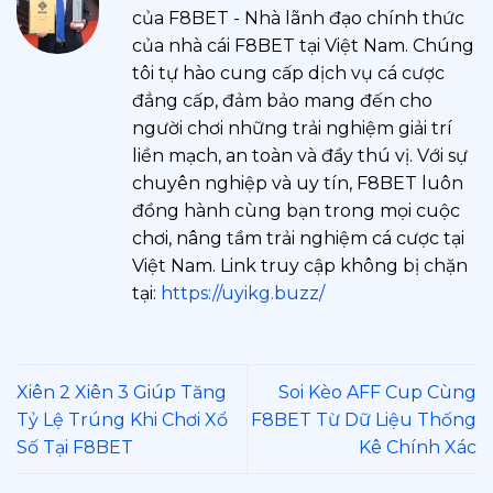
của F8BET - Nhà lãnh đạo chính thức
của nhà cái F8BET tại Việt Nam. Chúng
tôi tự hào cung cấp dịch vụ cá cược
đẳng cấp, đảm bảo mang đến cho
người chơi những trải nghiệm giải trí
liền mạch, an toàn và đầy thú vị. Với sự
chuyên nghiệp và uy tín, F8BET luôn
đồng hành cùng bạn trong mọi cuộc
chơi, nâng tầm trải nghiệm cá cược tại
Việt Nam. Link truy cập không bị chặn
tại:
https://uyikg.buzz/
Xiên 2 Xiên 3 Giúp Tăng
Soi Kèo AFF Cup Cùng
Tỷ Lệ Trúng Khi Chơi Xổ
F8BET Từ Dữ Liệu Thống
Số Tại F8BET
Kê Chính Xác