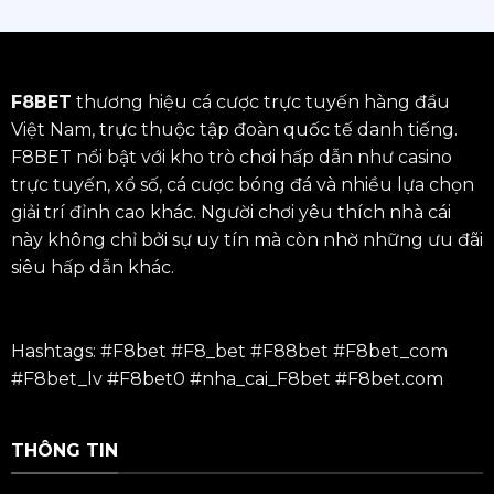
F8BET
thương hiệu cá cược trực tuyến hàng đầu
Việt Nam, trực thuộc tập đoàn quốc tế danh tiếng.
F8BET nổi bật với kho trò chơi hấp dẫn như casino
trực tuyến, xổ số, cá cược bóng đá và nhiều lựa chọn
giải trí đỉnh cao khác. Người chơi yêu thích nhà cái
này không chỉ bởi sự uy tín mà còn nhờ những ưu đãi
siêu hấp dẫn khác.
Hashtags: #F8bet #F8_bet #
F88bet
#F8bet_com
#F8bet_lv #F8bet0 #nha_cai_F8bet #F8bet.com
THÔNG TIN