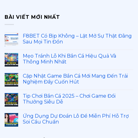
BÀI VIẾT MỚI NHẤT
F8BET Có Bịp Không – Lật Mở Sự Thật Đằng
Sau Mọi Tin Đồn
Mẹo Tránh Lỗ Khi Bắn Cá Hiệu Quả Và
Thông Minh Nhất
Cập Nhật Game Bắn Cá Mới Mang Đến Trải
Nghiệm Đầy Cuốn Hút
Tip Chơi Bắn Cá 2025 – Chơi Game Đổi
Thưởng Siêu Dễ
Ứng Dụng Dự Đoán Lô Đề Miễn Phí Hỗ Trợ
Soi Cầu Chuẩn