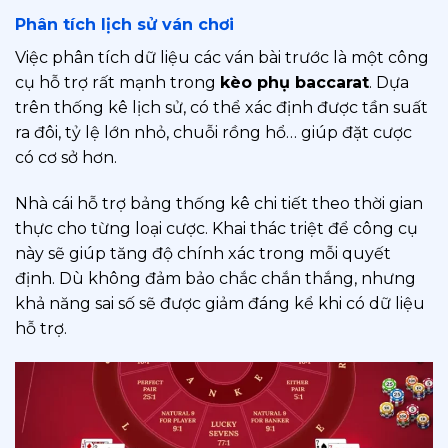
Phân tích lịch sử ván chơi
Việc phân tích dữ liệu các ván bài trước là một công
cụ hỗ trợ rất mạnh trong
kèo phụ baccarat
. Dựa
trên thống kê lịch sử, có thể xác định được tần suất
ra đôi, tỷ lệ lớn nhỏ, chuỗi rồng hổ… giúp đặt cược
có cơ sở hơn.
Nhà cái hỗ trợ bảng thống kê chi tiết theo thời gian
thực cho từng loại cược. Khai thác triệt để công cụ
này sẽ giúp tăng độ chính xác trong mỗi quyết
định. Dù không đảm bảo chắc chắn thắng, nhưng
khả năng sai số sẽ được giảm đáng kể khi có dữ liệu
hỗ trợ.