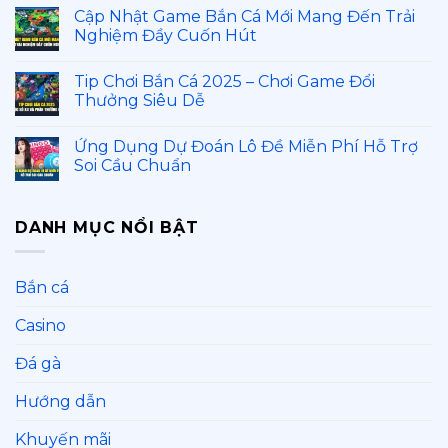
Cập Nhật Game Bắn Cá Mới Mang Đến Trải
Nghiệm Đầy Cuốn Hút
Tip Chơi Bắn Cá 2025 – Chơi Game Đổi
Thưởng Siêu Dễ
Ứng Dụng Dự Đoán Lô Đề Miễn Phí Hỗ Trợ
Soi Cầu Chuẩn
DANH MỤC NỔI BẬT
Bắn cá
Casino
Đá gà
Hướng dẫn
Khuyến mãi