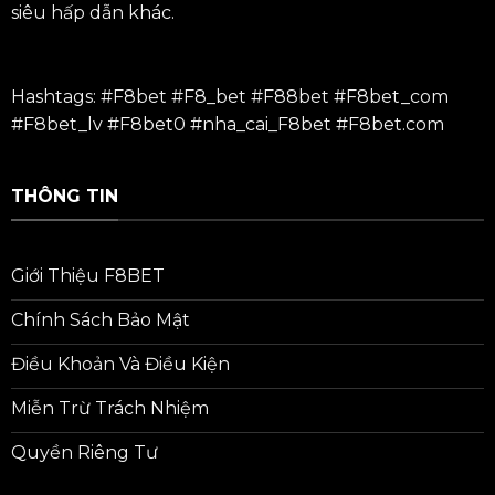
siêu hấp dẫn khác.
Hashtags: #F8bet #F8_bet #
F88bet
#F8bet_com
#F8bet_lv #F8bet0 #nha_cai_F8bet #F8bet.com
THÔNG TIN
Giới Thiệu F8BET
Chính Sách Bảo Mật
Điều Khoản Và Điều Kiện
Miễn Trừ Trách Nhiệm
Quyền Riêng Tư