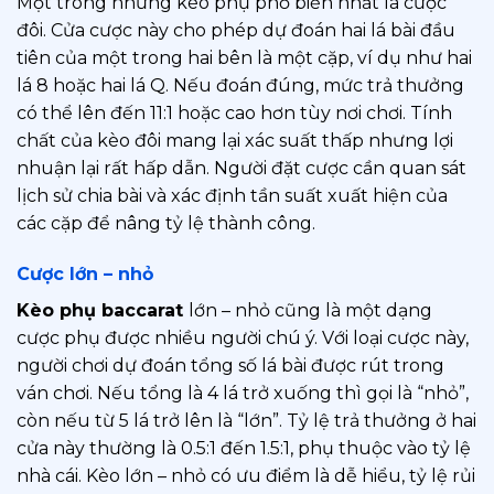
Một trong những kèo phụ phổ biến nhất là cược
đôi. Cửa cược này cho phép dự đoán hai lá bài đầu
tiên của một trong hai bên là một cặp, ví dụ như hai
lá 8 hoặc hai lá Q. Nếu đoán đúng, mức trả thưởng
có thể lên đến 11:1 hoặc cao hơn tùy nơi chơi. Tính
chất của kèo đôi mang lại xác suất thấp nhưng lợi
nhuận lại rất hấp dẫn. Người đặt cược cần quan sát
lịch sử chia bài và xác định tần suất xuất hiện của
các cặp để nâng tỷ lệ thành công.
Cược lớn – nhỏ
Kèo phụ baccarat
lớn – nhỏ cũng là một dạng
cược phụ được nhiều người chú ý. Với loại cược này,
người chơi dự đoán tổng số lá bài được rút trong
ván chơi. Nếu tổng là 4 lá trở xuống thì gọi là “nhỏ”,
còn nếu từ 5 lá trở lên là “lớn”. Tỷ lệ trả thưởng ở hai
cửa này thường là 0.5:1 đến 1.5:1, phụ thuộc vào tỷ lệ
nhà cái. Kèo lớn – nhỏ có ưu điểm là dễ hiểu, tỷ lệ rủi