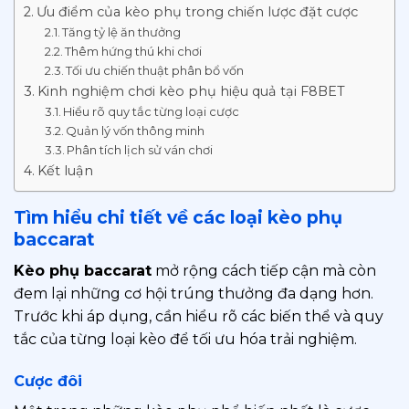
Ưu điểm của kèo phụ trong chiến lược đặt cược
Tăng tỷ lệ ăn thưởng
Thêm hứng thú khi chơi
Tối ưu chiến thuật phân bổ vốn
Kinh nghiệm chơi kèo phụ hiệu quả tại F8BET
Hiểu rõ quy tắc từng loại cược
Quản lý vốn thông minh
Phân tích lịch sử ván chơi
Kết luận
Tìm hiểu chi tiết về các loại kèo phụ
baccarat
Kèo phụ baccarat
mở rộng cách tiếp cận mà còn
đem lại những cơ hội trúng thưởng đa dạng hơn.
Trước khi áp dụng, cần hiểu rõ các biến thể và quy
tắc của từng loại kèo để tối ưu hóa trải nghiệm.
Cược đôi