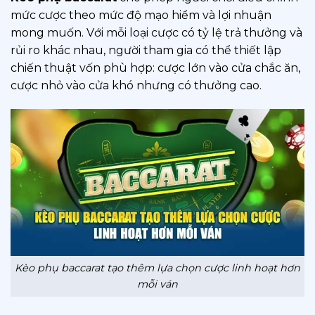
mức cược theo mức độ mạo hiểm và lợi nhuận
mong muốn. Với mỗi loại cược có tỷ lệ trả thưởng và
rủi ro khác nhau, người tham gia có thể thiết lập
chiến thuật vốn phù hợp: cược lớn vào cửa chắc ăn,
cược nhỏ vào cửa khó nhưng có thưởng cao.
Kèo phụ baccarat tạo thêm lựa chọn cược linh hoạt hơn
mỗi ván