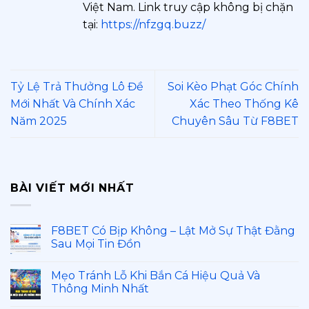
Việt Nam. Link truy cập không bị chặn
tại:
https://nfzgq.buzz/
Tỷ Lệ Trả Thưởng Lô Đề
Soi Kèo Phạt Góc Chính
Mới Nhất Và Chính Xác
Xác Theo Thống Kê
Năm 2025
Chuyên Sâu Từ F8BET
BÀI VIẾT MỚI NHẤT
F8BET Có Bịp Không – Lật Mở Sự Thật Đằng
Sau Mọi Tin Đồn
Mẹo Tránh Lỗ Khi Bắn Cá Hiệu Quả Và
Thông Minh Nhất