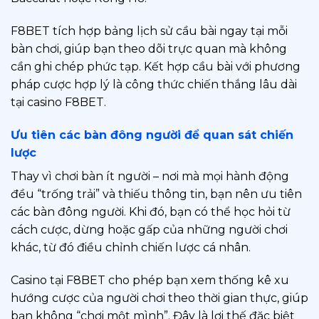
F8BET tích hợp bảng lịch sử cầu bài ngay tại mỗi
bàn chơi, giúp bạn theo dõi trực quan mà không
cần ghi chép phức tạp. Kết hợp cầu bài với phương
pháp cược hợp lý là công thức chiến thắng lâu dài
tại casino F8BET.
Ưu tiên các bàn đông người để quan sát chiến
lược
Thay vì chơi bàn ít người – nơi mà mọi hành động
đều “trống trải” và thiếu thông tin, bạn nên ưu tiên
các bàn đông người. Khi đó, bạn có thể học hỏi từ
cách cược, dừng hoặc gấp của những người chơi
khác, từ đó điều chỉnh chiến lược cá nhân.
Casino tại F8BET cho phép bạn xem thống kê xu
hướng cược của người chơi theo thời gian thực, giúp
bạn không “chơi một mình”. Đây là lợi thế đặc biệt