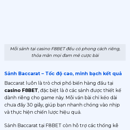
Mỗi sảnh tại casino F8BET đều có phong cách riêng,
thỏa mãn mọi đam mê cược bài
Sảnh Baccarat – Tốc độ cao, minh bạch kết quả
Baccarat luôn là trò chơi phổ biến hàng đầu tại
casino F8BET
, đặc biệt là ở các sảnh được thiết kế
dành riêng cho game này. Mỗi ván bài chỉ kéo dài
chưa đầy 30 giây, giúp bạn nhanh chóng vào nhịp
và thực hiện chiến lược hiệu quả.
Sảnh Baccarat tại F8BET còn hỗ trợ các thống kê