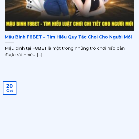
Mậu Binh F8BET – Tìm Hiểu Quy Tắc Chơi Cho Người Mới
Mậu binh tại F8BET là một trong những trò chơi hấp dẫn
được rất nhiều [...]
20
Oct