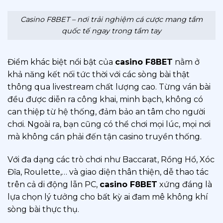
Casino F8BET – nơi trải nghiệm cá cược mang tầm
quốc tế ngay trong tầm tay
Điểm khác biệt nổi bật của
casino F8BET
nằm ở
khả năng kết nối tức thời với các sòng bài thật
thông qua livestream chất lượng cao. Từng ván bài
đều được diễn ra công khai, minh bạch, không có
can thiệp từ hệ thống, đảm bảo an tâm cho người
chơi. Ngoài ra, bạn cũng có thể chơi mọi lúc, mọi nơi
mà không cần phải đến tận casino truyền thống.
Với đa dạng các trò chơi như Baccarat, Rồng Hổ, Xóc
Đĩa, Roulette,… và giao diện thân thiện, dễ thao tác
trên cả di động lẫn PC,
casino F8BET
xứng đáng là
lựa chọn lý tưởng cho bất kỳ ai đam mê không khí
sòng bài thực thụ.