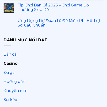
Tip Chơi Bắn Cá 2025 – Chơi Game Đổi
Thưởng Siêu Dễ
Ứng Dụng Dự Đoán Lô Đề Miễn Phí Hỗ Trợ
Soi Cầu Chuẩn
DANH MỤC NỔI BẬT
Bắn cá
Casino
Đá gà
Hướng dẫn
Khuyến mãi
Soi kèo