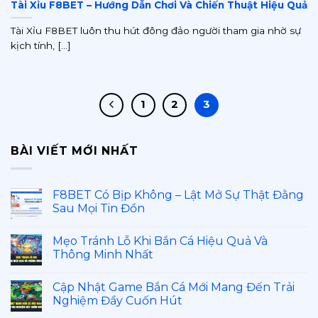
Tài Xỉu F8BET – Hướng Dẫn Chơi Và Chiến Thuật Hiệu Quả
Tài Xỉu F8BET luôn thu hút đông đảo người tham gia nhờ sự
kịch tính, [...]
1
2
3
BÀI VIẾT MỚI NHẤT
F8BET Có Bịp Không – Lật Mở Sự Thật Đằng
Sau Mọi Tin Đồn
Mẹo Tránh Lỗ Khi Bắn Cá Hiệu Quả Và
Thông Minh Nhất
Cập Nhật Game Bắn Cá Mới Mang Đến Trải
Nghiệm Đầy Cuốn Hút