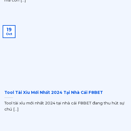
mà còn [...]
19
Oct
Tool Tài Xỉu Mới Nhất 2024 Tại Nhà Cái F8BET
Tool tài xỉu mới nhất 2024 tại nhà cái F8BET đang thu hút sự
chú [...]