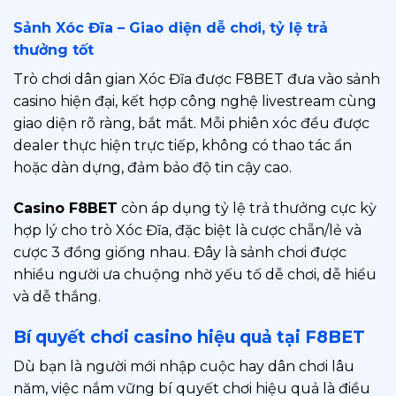
Sảnh Xóc Đĩa – Giao diện dễ chơi, tỷ lệ trả
thưởng tốt
Trò chơi dân gian Xóc Đĩa được F8BET đưa vào sảnh
casino hiện đại, kết hợp công nghệ livestream cùng
giao diện rõ ràng, bắt mắt. Mỗi phiên xóc đều được
dealer thực hiện trực tiếp, không có thao tác ẩn
hoặc dàn dựng, đảm bảo độ tin cậy cao.
Casino F8BET
còn áp dụng tỷ lệ trả thưởng cực kỳ
hợp lý cho trò Xóc Đĩa, đặc biệt là cược chẵn/lẻ và
cược 3 đồng giống nhau. Đây là sảnh chơi được
nhiều người ưa chuộng nhờ yếu tố dễ chơi, dễ hiểu
và dễ thắng.
Bí quyết chơi casino hiệu quả tại F8BET
Dù bạn là người mới nhập cuộc hay dân chơi lâu
năm, việc nắm vững bí quyết chơi hiệu quả là điều