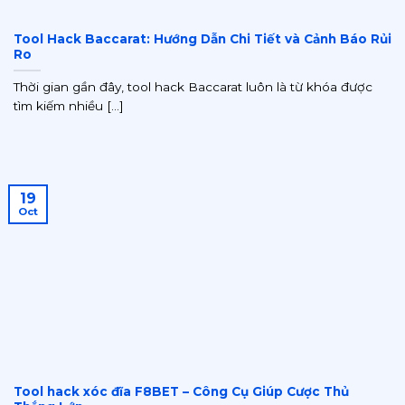
Tool Hack Baccarat: Hướng Dẫn Chi Tiết và Cảnh Báo Rủi
Ro
Thời gian gần đây, tool hack Baccarat luôn là từ khóa được
tìm kiếm nhiều [...]
19
Oct
Tool hack xóc đĩa F8BET – Công Cụ Giúp Cược Thủ