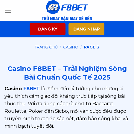
Skip
to
content
ĐĂNG KÝ
ĐĂNG NHẬP
TRANG CHỦ
/
CASINO
/
PAGE 3
Casino F8BET – Trải Nghiệm Sòng
Bài Chuẩn Quốc Tế 2025
Casino
F8BET
là điểm đến lý tưởng cho những ai
yêu thích cảm giác đối kháng trực tiếp tại sòng bài
thực thụ. Với đa dạng các trò chơi từ Baccarat,
Roulette, Poker đến Sicbo, mỗi ván cược đều được
truyền hình trực tiếp sắc nét, đảm bảo công khai và
minh bạch tuyệt đối.