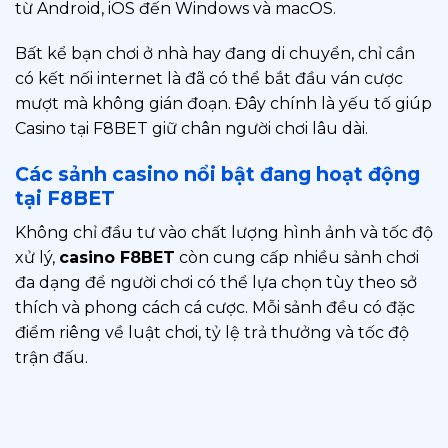
từ Android, iOS đến Windows và macOS.
Bất kể bạn chơi ở nhà hay đang di chuyển, chỉ cần
có kết nối internet là đã có thể bắt đầu ván cược
mượt mà không gián đoạn. Đây chính là yếu tố giúp
Casino tại F8BET giữ chân người chơi lâu dài.
Các sảnh casino nổi bật đang hoạt động
tại F8BET
Không chỉ đầu tư vào chất lượng hình ảnh và tốc độ
xử lý,
casino F8BET
còn cung cấp nhiều sảnh chơi
đa dạng để người chơi có thể lựa chọn tùy theo sở
thích và phong cách cá cược. Mỗi sảnh đều có đặc
điểm riêng về luật chơi, tỷ lệ trả thưởng và tốc độ
trận đấu.