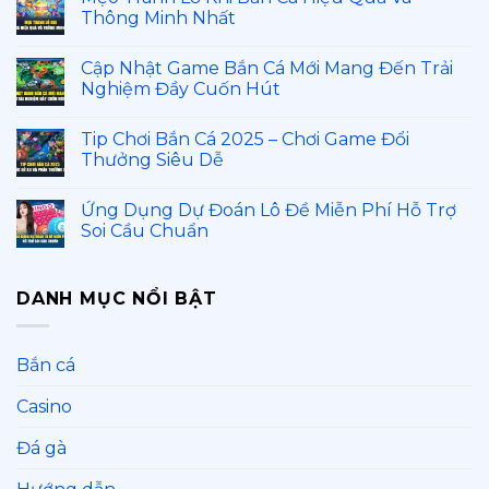
Thông Minh Nhất
Cập Nhật Game Bắn Cá Mới Mang Đến Trải
Nghiệm Đầy Cuốn Hút
Tip Chơi Bắn Cá 2025 – Chơi Game Đổi
Thưởng Siêu Dễ
Ứng Dụng Dự Đoán Lô Đề Miễn Phí Hỗ Trợ
Soi Cầu Chuẩn
DANH MỤC NỔI BẬT
Bắn cá
Casino
Đá gà