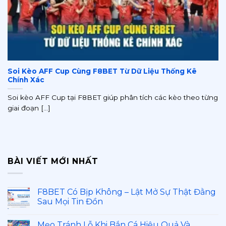
Soi Kèo AFF Cup Cùng F8BET Từ Dữ Liệu Thống Kê
Chính Xác
Soi kèo AFF Cup tại F8BET giúp phân tích các kèo theo từng
giai đoạn [...]
BÀI VIẾT MỚI NHẤT
F8BET Có Bịp Không – Lật Mở Sự Thật Đằng
Sau Mọi Tin Đồn
Mẹo Tránh Lỗ Khi Bắn Cá Hiệu Quả Và