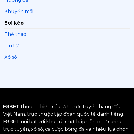
Hướng dẫn
Khuyến mãi
Soi kèo
Thể thao
Tin tức
Xổ số
F8BET
thương hiệu cá cược trực tuyến hàng đầu
Việt Nam, trực thuộc tập đoàn quốc tế danh tiếng.
F8BET nổi bật với kho trò chơi hấp dẫn như casino
trực tuyến, xổ số, cá cược bóng đá và nhiều lựa chọn