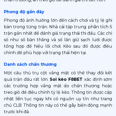
Phong độ gần đây
Phong độ ảnh hưởng lớn đến cách chơi và tỷ lệ ghi
bàn trong từng trận. Nhà cái tập trung phân tích 5
trận gần nhất để đánh giá trạng thái thi đấu. Các chỉ
số như số bàn thắng và số lần giữ sạch lưới được
tổng hợp để hiểu lối chơi. Kèo sau đó được điều
chỉnh để phù hợp với trạng thái hiện tại.
Danh sách chấn thương
Một cầu thủ trụ cột vắng mặt có thể thay đổi kết
quả trận đấu rất lớn.
Soi kèo F8BET
xác định sớm
các trường hợp vắng mặt do chấn thương hoặc
treo giò để điều chỉnh tỷ lệ kèo. Thông tin được cập
nhật liên tục ngay khi có nguồn uy tín như trang
chủ CLB. Thông tin này có thể gây biến động mạnh
trước khi đá.