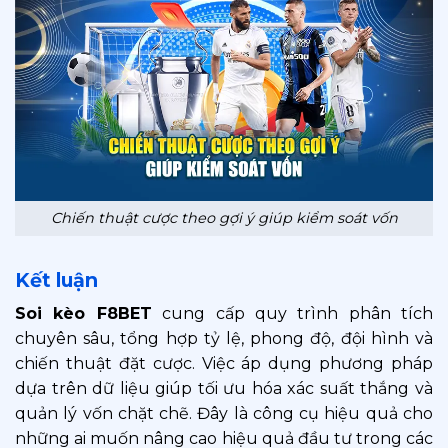
Chiến thuật cược theo gợi ý giúp kiểm soát vốn
Kết luận
Soi kèo F8BET
cung cấp quy trình phân tích
chuyên sâu, tổng hợp tỷ lệ, phong độ, đội hình và
chiến thuật đặt cược. Việc áp dụng phương pháp
dựa trên dữ liệu giúp tối ưu hóa xác suất thắng và
quản lý vốn chặt chẽ. Đây là công cụ hiệu quả cho
những ai muốn nâng cao hiệu quả đầu tư trong các