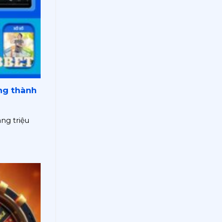
ởng thành
ng triệu