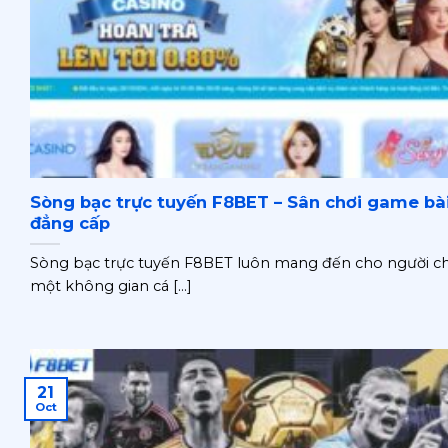
Sòng bạc trực tuyến F8BET – Sân chơi game bà
đẳng cấp
Sòng bạc trực tuyến F8BET luôn mang đến cho người ch
một không gian cá [...]
21
Oct