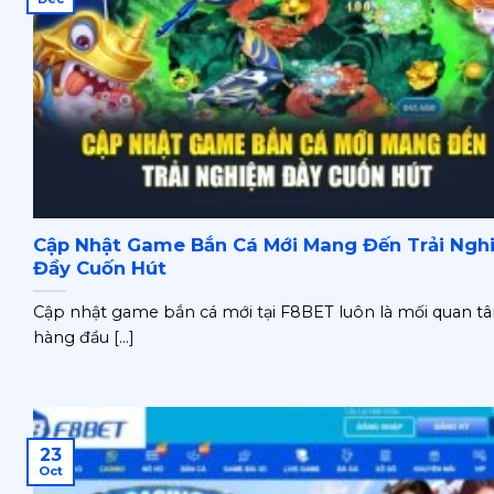
Cập Nhật Game Bắn Cá Mới Mang Đến Trải Ngh
Đầy Cuốn Hút
Cập nhật game bắn cá mới tại F8BET luôn là mối quan t
hàng đầu [...]
23
Oct