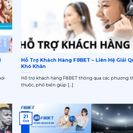
i
Hỗ Trợ Khách Hàng F8BET – Liên Hệ Giải Q
Khó Khăn
ơi
Hỗ trợ khách hàng F8BET thông qua các phương t
thuộc, phổ biến giúp [...]
21
Oct