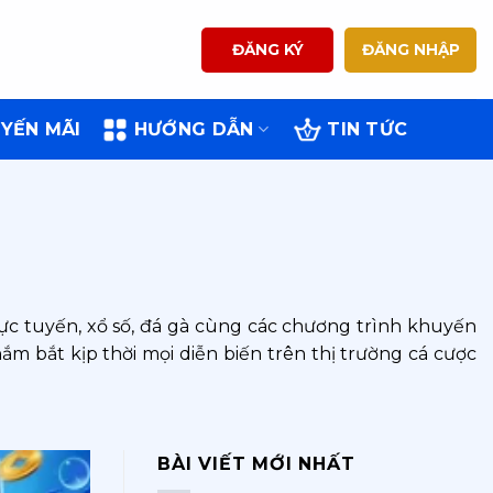
ĐĂNG KÝ
ĐĂNG NHẬP
YẾN MÃI
HƯỚNG DẪN
TIN TỨC
ực tuyến, xổ số, đá gà cùng các chương trình khuyến
ắm bắt kịp thời mọi diễn biến trên thị trường cá cược
BÀI VIẾT MỚI NHẤT