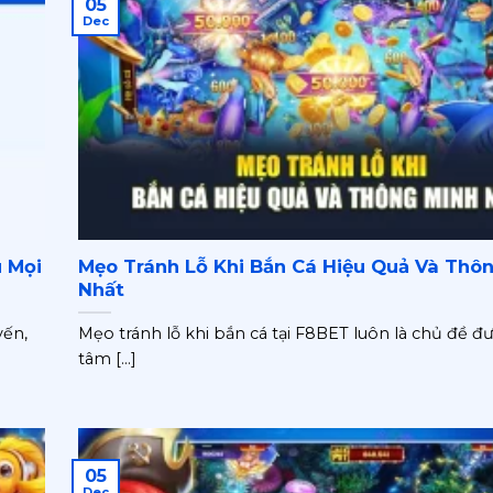
05
Dec
 Mọi
Mẹo Tránh Lỗ Khi Bắn Cá Hiệu Quả Và Thô
Nhất
yến,
Mẹo tránh lỗ khi bắn cá tại F8BET luôn là chủ đề đ
tâm [...]
05
Dec