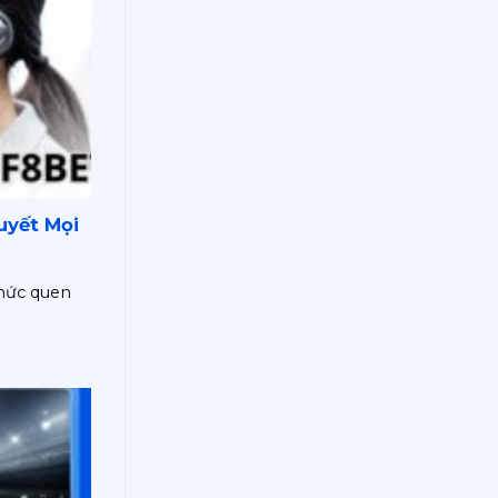
uyết Mọi
hức quen