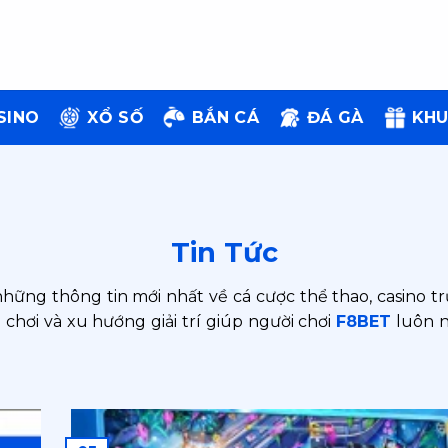
SINO
XỔ SỐ
BẮN CÁ
ĐÁ GÀ
KHU
Tin Tức
ững thông tin mới nhất về cá cược thể thao, casino tr
 chơi và xu hướng giải trí giúp người chơi
F8BET
luôn n