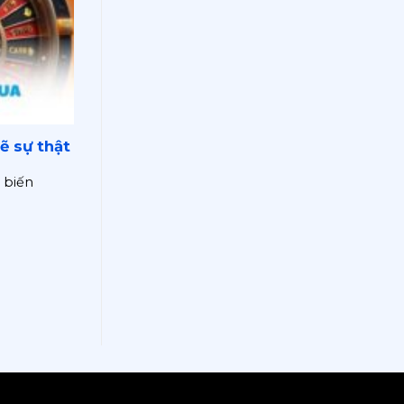
ẽ sự thật
ổ biến