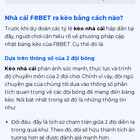
Nhà cái F8BET ra kèo bằng cách nào?
Trước khi dự đoán các tỷ lệ
kèo nhà cái
hấp dẫn tại
đây, người chơi cần hiểu rõ về phương pháp cập
nhật bảng kèo của F8BET. Cụ thể đó là:
Dựa trên thông số của 2 đội bóng
Kèo nhà cái
phản ánh sức mạnh, thực lực và trình
độ chuyên môn của 2 đội chơi. Chính vì vậy, đội ngũ
chuyên gia của chúng tôi dựa vào thông số phân
tích quan trọng về các đội bóng để mang đến bảng
kèo. Nổi bật nhất trong số đó là những thông tin
như:
Đối đầu: đây là lịch sử chạm trán giữa 2 đội diễn ra
trong quá khứ. Theo đó, đội sở hữu thành tích ấn
tượng hơn sẽ được đánh giá mạnh hơn.