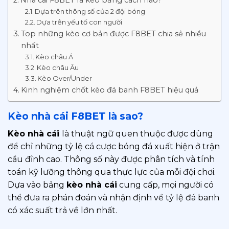
Nhà cái F8BET ra kèo bằng cách nào?
Dựa trên thông số của 2 đội bóng
Dựa trên yếu tố con người
Top những kèo cơ bản được F8BET chia sẻ nhiều
nhất
Kèo châu Á
Kèo châu Âu
Kèo Over/Under
Kinh nghiệm chốt kèo đá banh F8BET hiệu quả
Kèo nhà cái F8BET là sao?
Kèo nhà cái
là thuật ngữ quen thuộc được dùng
để chỉ những tỷ lệ cá cược bóng đá xuất hiện ở trận
cầu đỉnh cao. Thông số này được phân tích và tính
toán kỹ lưỡng thông qua thực lực của mỗi đội chơi.
Dựa vào bảng
kèo nhà cái
cung cấp, mọi người có
thể đưa ra phán đoán và nhận định về tỷ lệ đá banh
có xác suất trả về lớn nhất.