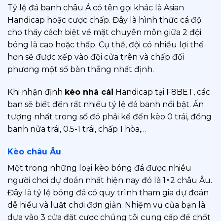
Tỷ lệ đá banh châu Á có tên gọi khác là Asian
Handicap hoặc cược chấp. Đây là hình thức cá độ
cho thấy cách biệt về mặt chuyên môn giữa 2 đội
bóng là cao hoặc thấp. Cụ thể, đội có nhiều lợi thế
hơn sẽ được xếp vào đội cửa trên và chấp đối
phương một số bàn thắng nhất định.
Khi nhận định
kèo nhà cái
Handicap tại F8BET, các
bạn sẽ biết đến rất nhiều tỷ lệ đá banh nổi bật. Ấn
tượng nhất trong số đó phải kể đến kèo 0 trái, đồng
banh nửa trái, 0.5-1 trái, chấp 1 hòa,…
Kèo châu Âu
Một trong những loại kèo bóng đá được nhiều
người chơi dự đoán nhất hiện nay đó là 1×2 châu Âu.
Đây là tỷ lệ bóng đá có quy trình tham gia dự đoán
dễ hiểu và luật chơi đơn giản. Nhiệm vụ của bạn là
dựa vào 3 cửa đặt cược chúng tôi cung cấp để chốt