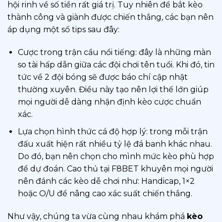
hội rinh về số tiền rất giá trị. Tuy nhiên để bắt kèo
thành công và giành được chiến thắng, các bạn nên
áp dụng một số tips sau đây:
Cược trong trận cầu nổi tiếng: đây là những màn
so tài hấp dẫn giữa các đội chơi tên tuổi. Khi đó, tin
tức về 2 đội bóng sẽ được báo chí cập nhật
thường xuyên. Điều này tạo nên lợi thế lớn giúp
mọi người dễ dàng nhận định kèo cược chuẩn
xác.
Lựa chọn hình thức cá độ hợp lý: trong mỗi trận
đấu xuất hiện rất nhiều tỷ lệ đá banh khác nhau.
Do đó, bạn nên chọn cho mình mức kèo phù hợp
để dự đoán. Cao thủ tại F8BET khuyên mọi người
nên đánh các kèo dễ chơi như: Handicap, 1×2
hoặc O/U để nâng cao xác suất chiến thắng.
Như vậy, chúng ta vừa cùng nhau khám phá
kèo