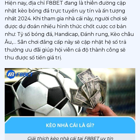
Hiện nay, địa chỉ F8BET đang là thiên đường cập
nhật kèo bóng đá trực tuyến uy tín và ấn tượng
nhất 2024. Khi tham gia nhà cái này, người chơi sẽ
được dự đoán nhiều hình thức chốt cược cơ bản
như: Tỷ số bóng đá, Handicap, Đánh rung, Kèo châu
Âu,… Sân chơi đẳng cấp này sẽ cập nhật hệ số trả
thưởng ưu đãi giúp hội viên cá độ thành công sẽ
thu được số tiền giá trị.
Giải thích kèo nhà cái tại F8BET uy tín