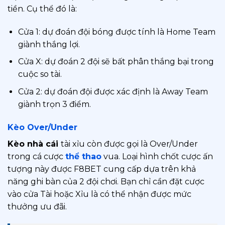
tiền. Cụ thể đó là:
Cửa 1: dự đoán đội bóng được tính là Home Team
giành thắng lợi.
Cửa X: dự đoán 2 đội sẽ bất phân thắng bại trong
cuộc so tài.
Cửa 2: dự đoán đội được xác định là Away Team
giành trọn 3 điểm.
Kèo Over/Under
Kèo nhà cái
tài xỉu còn được gọi là Over/Under
trong cá cược
thể thao
vua. Loại hình chốt cược ấn
tượng này được F8BET cung cấp dựa trên khả
năng ghi bàn của 2 đội chơi. Bạn chỉ cần đặt cược
vào cửa Tài hoặc Xỉu là có thể nhận được mức
thưởng ưu đãi.