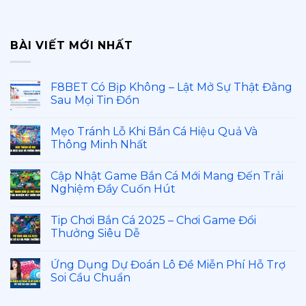
BÀI VIẾT MỚI NHẤT
F8BET Có Bịp Không – Lật Mở Sự Thật Đằng
Sau Mọi Tin Đồn
Mẹo Tránh Lỗ Khi Bắn Cá Hiệu Quả Và
Thông Minh Nhất
Cập Nhật Game Bắn Cá Mới Mang Đến Trải
Nghiệm Đầy Cuốn Hút
Tip Chơi Bắn Cá 2025 – Chơi Game Đổi
Thưởng Siêu Dễ
Ứng Dụng Dự Đoán Lô Đề Miễn Phí Hỗ Trợ
Soi Cầu Chuẩn