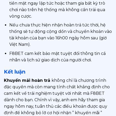
tiền mặt ngay lập tức hoặc tham gia bất kỳ trò
chơi nào trên hệ thống mà không cần trải qua
vòng cược.
Nếu chưa thực hiện nhận hoàn trả tức thời, hệ
thống sẽ tự động cộng dồn và chuyển khoản vào
tài khoản của bạn vào 16h00 ngày hôm sau (giờ
Việt Nam).
F8BET cam kết bảo mật tuyệt đối thông tin cá
nhân và lịch sử giao dịch của người chơi.
Kết luận
Khuyến mãi hoàn trả
không chỉ là chương trình
đặc quyền mà còn mang tính chất khẳng định cho
cam kết về trải nghiệm tuyệt vời nhất mà F8BET
dành cho bạn. Chính vì vậy, anh em hãy tham gia
ngay hôm nay, tuân thủ các điều khoản được quy
định để không bỏ lỡ cơ hội nhận ” khuyến mãi ”