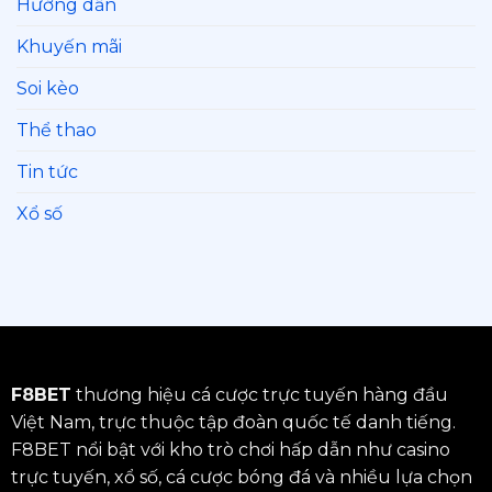
Hướng dẫn
Khuyến mãi
Soi kèo
Thể thao
Tin tức
Xổ số
F8BET
thương hiệu cá cược trực tuyến hàng đầu
Việt Nam, trực thuộc tập đoàn quốc tế danh tiếng.
F8BET nổi bật với kho trò chơi hấp dẫn như casino
trực tuyến, xổ số, cá cược bóng đá và nhiều lựa chọn