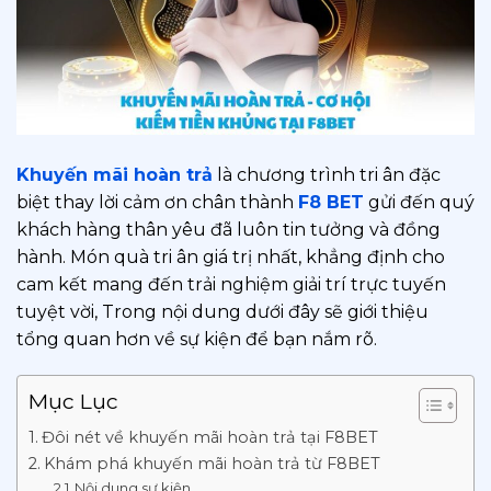
Khuyến mãi hoàn trả
là chương trình tri ân đặc
biệt thay lời cảm ơn chân thành
F8 BET
gửi đến quý
khách hàng thân yêu đã luôn tin tưởng và đồng
hành. Món quà tri ân giá trị nhất, khẳng định cho
cam kết mang đến trải nghiệm giải trí trực tuyến
tuyệt vời, Trong nội dung dưới đây sẽ giới thiệu
tổng quan hơn về sự kiện để bạn nắm rõ.
Mục Lục
Đôi nét về khuyến mãi hoàn trả tại F8BET
Khám phá khuyến mãi hoàn trả từ F8BET
Nội dung sự kiện