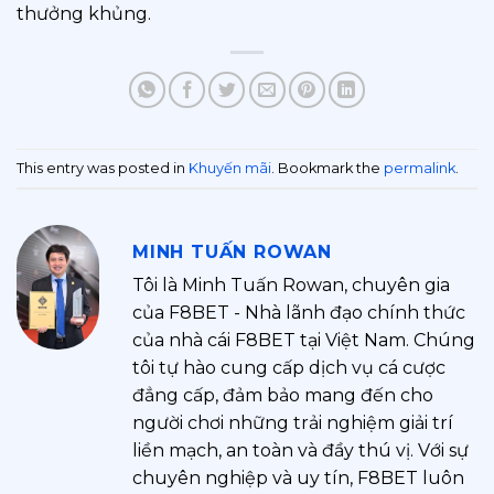
thưởng khủng.
This entry was posted in
Khuyến mãi
. Bookmark the
permalink
.
MINH TUẤN ROWAN
Tôi là Minh Tuấn Rowan, chuyên gia
của F8BET - Nhà lãnh đạo chính thức
của nhà cái F8BET tại Việt Nam. Chúng
tôi tự hào cung cấp dịch vụ cá cược
đẳng cấp, đảm bảo mang đến cho
người chơi những trải nghiệm giải trí
liền mạch, an toàn và đầy thú vị. Với sự
chuyên nghiệp và uy tín, F8BET luôn