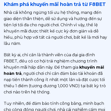
Khám phá khuyến mãi hoàn trả từ F8BET
Nhà cái không ngừng tối ưu hệ thống, mang đến
giao diện thân thiện, dễ sử dụng và hướng đến sự
tiện lợi tối đa cho người chơi. Chính vì vậy, thể lệ
khuyến mãi được thiết kế cực kỳ đơn giản và dễ
hiểu, phù hợp với tất cả người chơi, bất kể là mới hay
lâu năm.
Bất kỳ ai, chỉ cần là thành viên của đại gia đình
F8BET, đều có cơ hội trải nghiệm chương trình
khuyến mãi hấp dẫn này. Để tham gia
khuyến mãi
hoàn trả
, người chơi chỉ cần đảm bảo tài khoản đã
nạp tiền thành công ít nhất một lần và đặt cược tối
thiểu 1 điểm (tương đương 1,000 VND) tại bất kỳ trò
chơi nào trên hệ thống.
Tuy nhiên, để đảm bảo tính công bằng, minh bạch
cho cộng đồng người chơi, nhà cái nghiêm cấm mọi