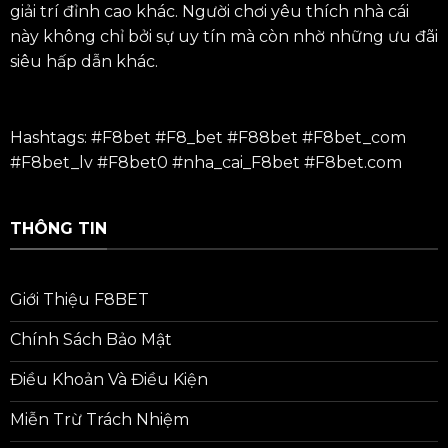
giải trí đỉnh cao khác. Người chơi yêu thích nhà cái
này không chỉ bởi sự uy tín mà còn nhờ những ưu đãi
siêu hấp dẫn khác.
Hashtags: #F8bet #F8_bet #
F88bet
#F8bet_com
#F8bet_lv #F8bet0 #nha_cai_F8bet #F8bet.com
THÔNG TIN
Giới Thiệu F8BET
Chính Sách Bảo Mật
Điều Khoản Và Điều Kiện
Miễn Trừ Trách Nhiệm