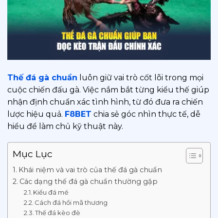
Thế đá gà chuẩn
luôn giữ vai trò cốt lõi trong mọi
cuộc chiến đấu gà. Việc nắm bắt từng kiểu thế giúp
nhận định chuẩn xác tình hình, từ đó đưa ra chiến
lược hiệu quả.
F8BET
chia sẻ góc nhìn thực tế, dễ
hiểu để làm chủ kỹ thuật này.
Mục Lục
Khái niệm và vai trò của thế đá gà chuẩn
Các dạng thế đá gà chuẩn thường gặp
Kiểu đá mé
Cách đá hồi mã thương
Thế đá kèo đè