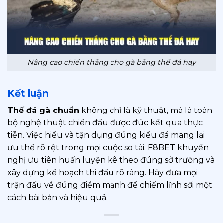
Nâng cao chiến thắng cho gà bằng thế đá hay
Kết luận
Thế đá gà chuẩn
không chỉ là kỹ thuật, mà là toàn
bộ nghệ thuật chiến đấu được đúc kết qua thực
tiễn. Việc hiểu và tận dụng đúng kiểu đá mang lại
ưu thế rõ rệt trong mọi cuộc so tài. F8BET khuyến
nghị ưu tiên huấn luyện kê theo đúng sở trường và
xây dựng kế hoạch thi đấu rõ ràng. Hãy đưa mọi
trận đấu về đúng điểm mạnh để chiếm lĩnh sới một
cách bài bản và hiệu quả.