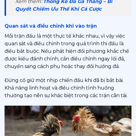
Xem thêm:
Thống Kê Đá Gà Thắng – Bí
Quyết Chiếm Ưu Thế Khi Cá Cược
Quan sát và điều chỉnh khi vào trận
Mỗi trận đấu là một thực tế khác nhau, vì vậy việc
quan sát và điều chỉnh trong quá trình thi đấu là
điều bắt buộc. Nếu phát hiện đối phương khắc chế
được kiểu đánh chính, cần điều chỉnh ngay lối đá,
chuyển sang cách phụ hoặc thay đổi hướng đá.
Đừng cố giữ một nhịp chiến đấu khi đã bị bắt bài.
Khả năng linh hoạt và điều chỉnh tình huống
thường tạo nên sự khác biệt trong các trận cân tài.