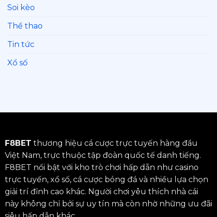
Soi kèo
Thể thao
Tin tức
Xổ số
F8BET
thương hiệu cá cược trực tuyến hàng đầu
Việt Nam, trực thuộc tập đoàn quốc tế danh tiếng.
F8BET nổi bật với kho trò chơi hấp dẫn như casino
trực tuyến, xổ số, cá cược bóng đá và nhiều lựa chọn
giải trí đỉnh cao khác. Người chơi yêu thích nhà cái
này không chỉ bởi sự uy tín mà còn nhờ những ưu đãi
siêu hấp dẫn khác.