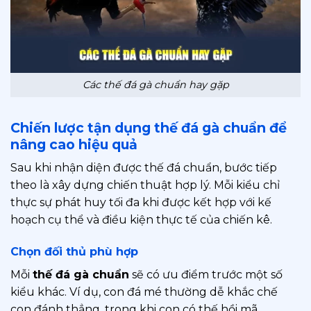
Các thế đá gà chuẩn hay gặp
Chiến lược tận dụng thế đá gà chuẩn để
nâng cao hiệu quả
Sau khi nhận diện được thế đá chuẩn, bước tiếp
theo là xây dựng chiến thuật hợp lý. Mỗi kiểu chỉ
thực sự phát huy tối đa khi được kết hợp với kế
hoạch cụ thể và điều kiện thực tế của chiến kê.
Chọn đối thủ phù hợp
Mỗi
thế đá gà chuẩn
sẽ có ưu điểm trước một số
kiểu khác. Ví dụ, con đá mé thường dễ khắc chế
con đánh thẳng, trong khi con có thế hồi mã