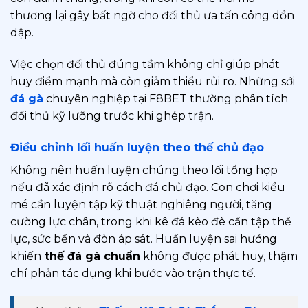
thương lại gây bất ngờ cho đối thủ ưa tấn công dồn
dập.
Việc chọn đối thủ đúng tầm không chỉ giúp phát
huy điểm mạnh mà còn giảm thiểu rủi ro. Những sới
đá gà
chuyên nghiệp tại F8BET thường phân tích
đối thủ kỹ lưỡng trước khi ghép trận.
Điều chỉnh lối huấn luyện theo thế chủ đạo
Không nên huấn luyện chúng theo lối tổng hợp
nếu đã xác định rõ cách đá chủ đạo. Con chơi kiểu
mé cần luyện tập kỹ thuật nghiêng người, tăng
cường lực chân, trong khi kê đá kèo đè cần tập thể
lực, sức bền và đòn áp sát. Huấn luyện sai hướng
khiến
thế đá gà chuẩn
không được phát huy, thậm
chí phản tác dụng khi bước vào trận thực tế.