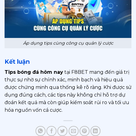
Áp dụng tips cùng công cụ quản lý cược
Kết luận
Tips bóng đá hôm nay
tại F8BET mang đến giá trị
thực sự nhờ sự chính xác, minh bạch và hiệu quả
được chứng minh qua thống kê rõ ràng. Khi được sử
dụng đúng cách, các tips này không chỉ hỗ trợ dự
đoán kết quả mà còn giúp kiểm soát rủi ro và tối ưu
hóa nguồn vốn cá cược.