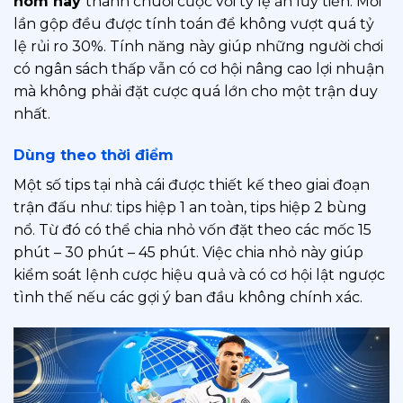
hôm nay
thành chuỗi cược với tỷ lệ ăn lũy tiến. Mỗi
lần gộp đều được tính toán để không vượt quá tỷ
lệ rủi ro 30%. Tính năng này giúp những người chơi
có ngân sách thấp vẫn có cơ hội nâng cao lợi nhuận
mà không phải đặt cược quá lớn cho một trận duy
nhất.
Dùng theo thời điểm
Một số tips tại nhà cái được thiết kế theo giai đoạn
trận đấu như: tips hiệp 1 an toàn, tips hiệp 2 bùng
nổ. Từ đó có thể chia nhỏ vốn đặt theo các mốc 15
phút – 30 phút – 45 phút. Việc chia nhỏ này giúp
kiểm soát lệnh cược hiệu quả và có cơ hội lật ngược
tình thế nếu các gợi ý ban đầu không chính xác.