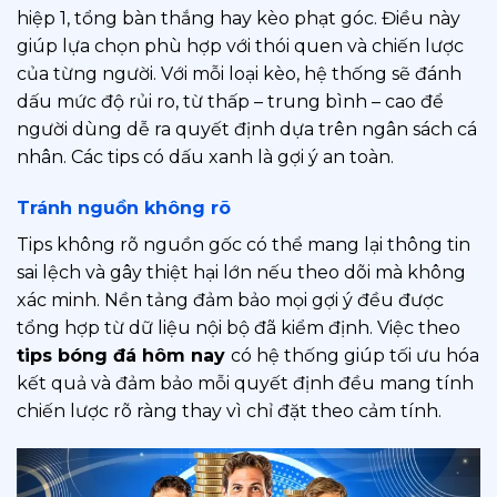
hiệp 1, tổng bàn thắng hay kèo phạt góc. Điều này
giúp lựa chọn phù hợp với thói quen và chiến lược
của từng người. Với mỗi loại kèo, hệ thống sẽ đánh
dấu mức độ rủi ro, từ thấp – trung bình – cao để
người dùng dễ ra quyết định dựa trên ngân sách cá
nhân. Các tips có dấu xanh là gợi ý an toàn.
Tránh nguồn không rõ
Tips không rõ nguồn gốc có thể mang lại thông tin
sai lệch và gây thiệt hại lớn nếu theo dõi mà không
xác minh. Nền tảng đảm bảo mọi gợi ý đều được
tổng hợp từ dữ liệu nội bộ đã kiểm định. Việc theo
tips bóng đá hôm nay
có hệ thống giúp tối ưu hóa
kết quả và đảm bảo mỗi quyết định đều mang tính
chiến lược rõ ràng thay vì chỉ đặt theo cảm tính.