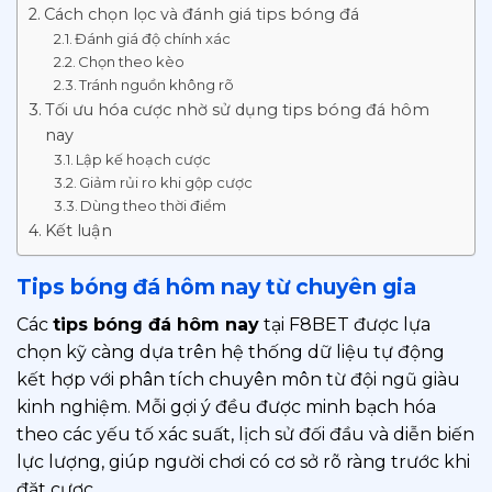
Cách chọn lọc và đánh giá tips bóng đá
Đánh giá độ chính xác
Chọn theo kèo
Tránh nguồn không rõ
Tối ưu hóa cược nhờ sử dụng tips bóng đá hôm
nay
Lập kế hoạch cược
Giảm rủi ro khi gộp cược
Dùng theo thời điểm
Kết luận
Tips bóng đá hôm nay từ chuyên gia
Các
tips bóng đá hôm nay
tại F8BET được lựa
chọn kỹ càng dựa trên hệ thống dữ liệu tự động
kết hợp với phân tích chuyên môn từ đội ngũ giàu
kinh nghiệm. Mỗi gợi ý đều được minh bạch hóa
theo các yếu tố xác suất, lịch sử đối đầu và diễn biến
lực lượng, giúp người chơi có cơ sở rõ ràng trước khi
đặt cược.