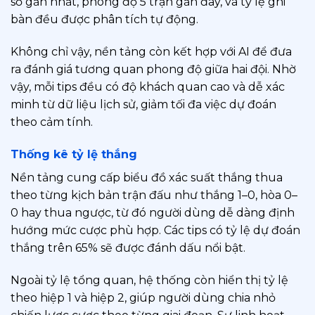
số gần nhất, phong độ 5 trận gần đây, và tỷ lệ ghi
bàn đều được phân tích tự động.
Không chỉ vậy, nền tảng còn kết hợp với AI để đưa
ra đánh giá tương quan phong độ giữa hai đội. Nhờ
vậy, mỗi tips đều có độ khách quan cao và dễ xác
minh từ dữ liệu lịch sử, giảm tối đa việc dự đoán
theo cảm tính.
Thống kê tỷ lệ thắng
Nền tảng cung cấp biểu đồ xác suất thắng thua
theo từng kịch bản trận đấu như thắng 1–0, hòa 0–
0 hay thua ngược, từ đó người dùng dễ dàng định
hướng mức cược phù hợp. Các tips có tỷ lệ dự đoán
thắng trên 65% sẽ được đánh dấu nổi bật.
Ngoài tỷ lệ tổng quan, hệ thống còn hiển thị tỷ lệ
theo hiệp 1 và hiệp 2, giúp người dùng chia nhỏ