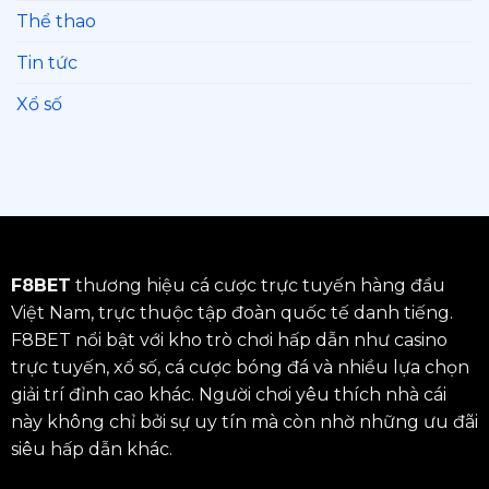
Thể thao
Tin tức
Xổ số
F8BET
thương hiệu cá cược trực tuyến hàng đầu
Việt Nam, trực thuộc tập đoàn quốc tế danh tiếng.
F8BET nổi bật với kho trò chơi hấp dẫn như casino
trực tuyến, xổ số, cá cược bóng đá và nhiều lựa chọn
giải trí đỉnh cao khác. Người chơi yêu thích nhà cái
này không chỉ bởi sự uy tín mà còn nhờ những ưu đãi
siêu hấp dẫn khác.