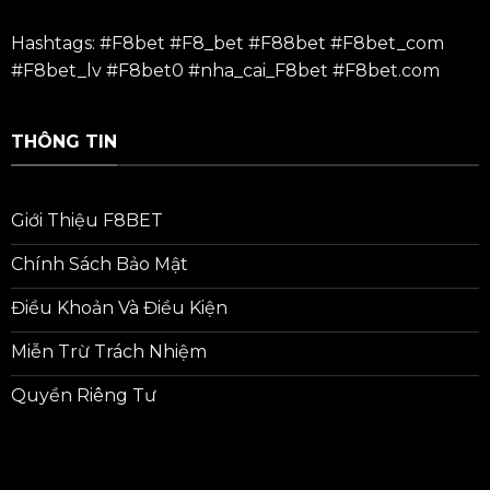
Hashtags: #F8bet #F8_bet #
F88bet
#F8bet_com
#F8bet_lv #F8bet0 #nha_cai_F8bet #F8bet.com
THÔNG TIN
Giới Thiệu F8BET
Chính Sách Bảo Mật
Điều Khoản Và Điều Kiện
Miễn Trừ Trách Nhiệm
Quyền Riêng Tư