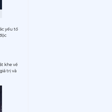
ác yếu tố
 độc
ắt khe về
iá trị và