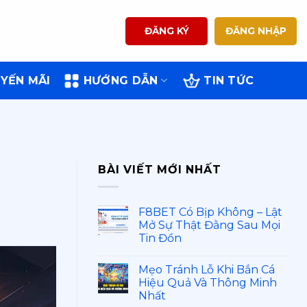
ĐĂNG KÝ
ĐĂNG NHẬP
YẾN MÃI
HƯỚNG DẪN
TIN TỨC
BÀI VIẾT MỚI NHẤT
F8BET Có Bịp Không – Lật
Mở Sự Thật Đằng Sau Mọi
Tin Đồn
Mẹo Tránh Lỗ Khi Bắn Cá
Hiệu Quả Và Thông Minh
Nhất