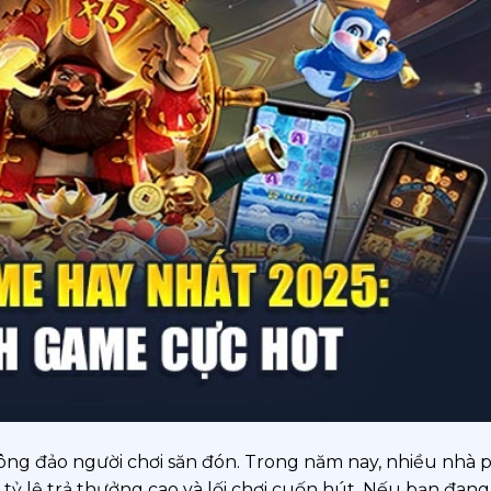
ông đảo người chơi săn đón. Trong năm nay, nhiều nhà 
 tỷ lệ trả thưởng cao và lối chơi cuốn hút. Nếu bạn đan