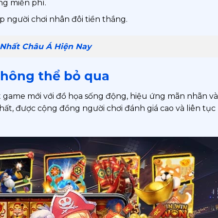
ng miễn phí.
người chơi nhân đôi tiền thắng.
 Nhất Châu Á Hiện Nay
không thể bỏ qua
 game mới với đồ họa sống động, hiệu ứng mãn nhãn và 
hất, được cộng đồng người chơi đánh giá cao và liên tục 