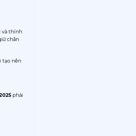
 và thính
giữ chân
ẽ tạo nên
2025
phải