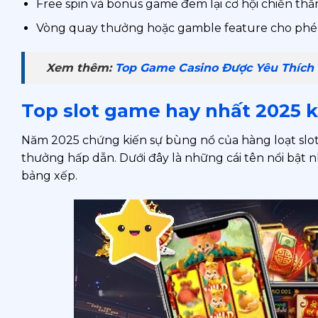
Free spin và bonus game đem lại cơ hội chiến thắ
Vòng quay thưởng hoặc gamble feature cho phép 
Xem thêm:
Top Game Casino Được Yêu Thích
Top slot game hay nhất 2025 
Năm 2025 chứng kiến sự bùng nổ của hàng loạt slot
thưởng hấp dẫn. Dưới đây là những cái tên nổi bật n
bảng xếp.