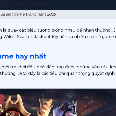
của slot game trong năm 2025
 là quay các biểu tượng giống nhau để nhận thưởng. C
 Wild – Scatter, Jackpot lũy tiến và nhiều cơ chế game
game hay nhất
, mỗi trò chơi đều phải đáp ứng được những yêu cầu kh
thưởng. Dưới đây là các tiêu chí quan trọng quyết định g