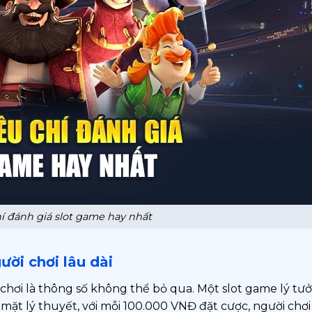
í đánh giá slot game hay nhất
ười chơi lâu dài
 chơi là thông số không thể bỏ qua. Một slot game lý tư
ề mặt lý thuyết, với mỗi 100.000 VNĐ đặt cược, người chơi