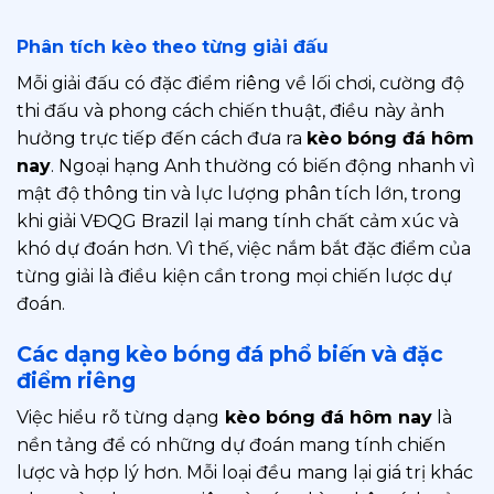
Phân tích kèo theo từng giải đấu
Mỗi giải đấu có đặc điểm riêng về lối chơi, cường độ
thi đấu và phong cách chiến thuật, điều này ảnh
hưởng trực tiếp đến cách đưa ra
kèo bóng đá hôm
nay
. Ngoại hạng Anh thường có biến động nhanh vì
mật độ thông tin và lực lượng phân tích lớn, trong
khi giải VĐQG Brazil lại mang tính chất cảm xúc và
khó dự đoán hơn. Vì thế, việc nắm bắt đặc điểm của
từng giải là điều kiện cần trong mọi chiến lược dự
đoán.
Các dạng kèo bóng đá phổ biến và đặc
điểm riêng
Việc hiểu rõ từng dạng
kèo bóng đá hôm nay
là
nền tảng để có những dự đoán mang tính chiến
lược và hợp lý hơn. Mỗi loại đều mang lại giá trị khác