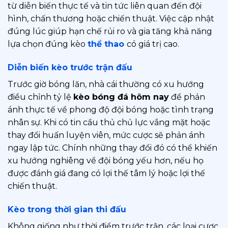
từ diễn biến thực tế và tin tức liên quan đến đội
hình, chấn thương hoặc chiến thuật. Việc cập nhật
đúng lúc giúp hạn chế rủi ro và gia tăng khả năng
lựa chọn đúng kèo
thể thao
có giá trị cao.
Diễn biến kèo trước trận đấu
Trước giờ bóng lăn, nhà cái thường có xu hướng
điều chỉnh tỷ lệ
kèo bóng đá hôm nay
để phản
ánh thực tế về phong độ đội bóng hoặc tình trạng
nhân sự. Khi có tin cầu thủ chủ lực vắng mặt hoặc
thay đổi huấn luyện viên, mức cược sẽ phản ánh
ngay lập tức. Chính những thay đổi đó có thể khiến
xu hướng nghiêng về đội bóng yếu hơn, nếu họ
được đánh giá đang có lợi thế tâm lý hoặc lợi thế
chiến thuật.
Kèo trong thời gian thi đấu
Không giống như thời điểm trước trận, các loại cược