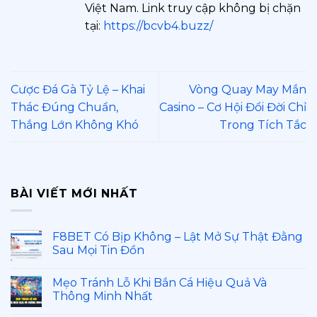
Việt Nam. Link truy cập không bị chặn
tại:
https://bcvb4.buzz/
Cược Đá Gà Tỷ Lệ – Khai
Vòng Quay May Mắn
Thác Đúng Chuẩn,
Casino – Cơ Hội Đổi Đời Chỉ
Thắng Lớn Không Khó
Trong Tích Tắc
BÀI VIẾT MỚI NHẤT
F8BET Có Bịp Không – Lật Mở Sự Thật Đằng
Sau Mọi Tin Đồn
Mẹo Tránh Lỗ Khi Bắn Cá Hiệu Quả Và
Thông Minh Nhất