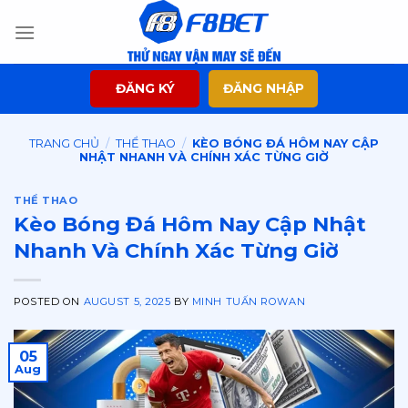
Skip
to
content
ĐĂNG KÝ
ĐĂNG NHẬP
TRANG CHỦ
/
THỂ THAO
/
KÈO BÓNG ĐÁ HÔM NAY CẬP
NHẬT NHANH VÀ CHÍNH XÁC TỪNG GIỜ
THỂ THAO
Kèo Bóng Đá Hôm Nay Cập Nhật
Nhanh Và Chính Xác Từng Giờ
POSTED ON
AUGUST 5, 2025
BY
MINH TUẤN ROWAN
05
Aug